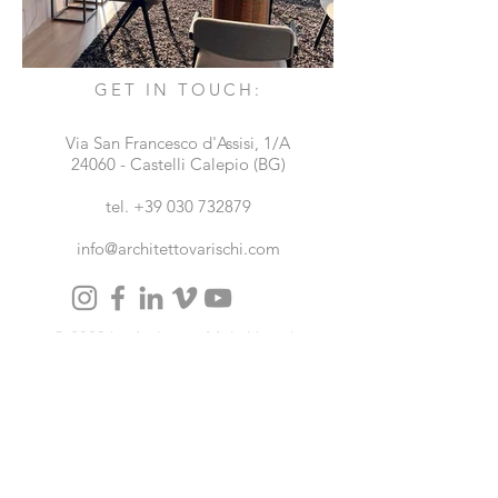
GET IN TOUCH:
Via San Francesco d'Assisi, 1/A
24060 - Castelli Calepio (BG)
tel.
+39 030 732879
info@architettovarischi.com
© 2023 by ArchitettoMirkoVarischi