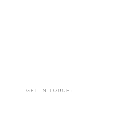
GET IN TOUCH:
Via San Francesco d'Assisi, 1/A
24060 - Castelli Calepio (BG)
tel.
+39 030 732879
info@architettovarischi.com