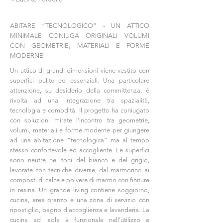
ABITARE “TECNOLOGICO” - UN ATTICO
MINIMALE CONIUGA ORIGINALI VOLUMI
CON GEOMETRIE, MATERIALI E FORME
MODERNE
Un attico di grandi dimensioni viene vestito con
superfici pulite ed essenziali. Una particolare
attenzione, su desiderio della committenza, è
rivolta ad una integrazione tra spazialità,
tecnologia e comodità. Il progetto ha coniugato
con soluzioni mirate l’incontro tra geometrie,
volumi, materiali e forme moderne per giungere
ad una abitazione “tecnologica” ma al tempo
stesso confortevole ed accogliente. Le superfici
sono neutre nei toni del bianco e del grigio,
lavorate con tecniche diverse, dal marmorino ai
composti di calce e polvere di marmo con finiture
in resina. Un grande living contiene soggiorno,
cucina, area pranzo e una zona di servizio con
ripostiglio, bagno d’accoglienza e lavanderia. La
cucina ad isola è funzionale nell’utilizzo e