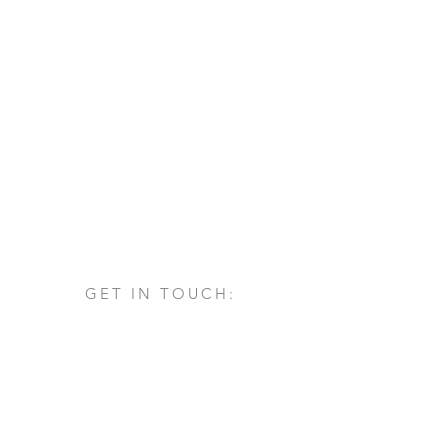
GET IN TOUCH:
Via San Francesco d'Assisi, 1/A
24060 - Castelli Calepio (BG)
tel.
+39 030 732879
info@architettovarischi.com