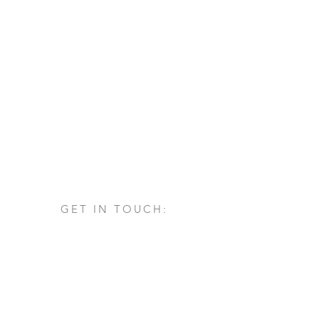
GET IN TOUCH:
Via San Francesco d'Assisi, 1/A
24060 - Castelli Calepio (BG)
tel.
+39 030 732879
info@architettovarischi.com